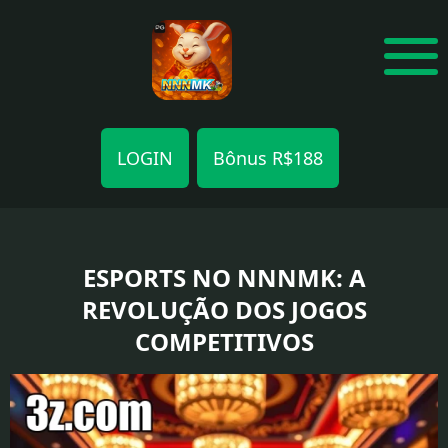
LOGIN
Bônus R$188
AVALIAÇÕES
ESPORTES
ESPORTS NO NNNMK: A
REVOLUÇÃO DOS JOGOS
MULTIPLAYER
COMPETITIVOS
JOGOS
DE
AÇÃO