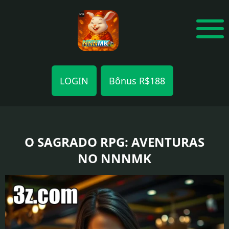
LOGIN
Bônus R$188
AVALIAÇÕES
ESPORTES
O SAGRADO RPG: AVENTURAS
NO NNNMK
MULTIPLAYER
JOGOS
DE
AÇÃO